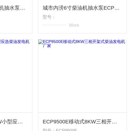
河北抗洪物资6寸柴油机抽水泵ECP60ME
城市内涝6寸柴油机抽水泵ECP60ME
型号：
More
ECP9500E推车式8KW小型应急柴油发电机
ECP9500E移动式8KW三相开架式柴油发电机厂家
型号：ECP9500E