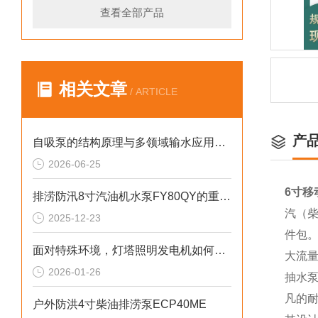
查看全部产品
相关文章
/ ARTICLE
产
自吸泵的结构原理与多领域输水应用探析
2026-06-25
6寸移
排涝防汛8寸汽油机水泵FY80QY的重要性
汽（柴
2025-12-23
件包
面对特殊环境，灯塔照明发电机如何确保稳定运行
大流
2026-01-26
抽水
凡的
户外防洪4寸柴油排涝泵ECP40ME