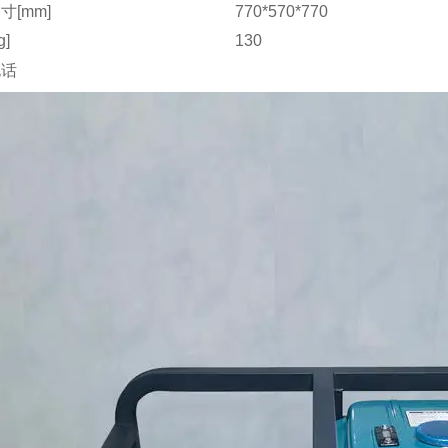
寸[mm]
770*570*770
g]
130
电话