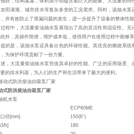
计独好，结构紧凑，体积虽小却蕴含着巨大的能量。大流量的特
、农田灌溉、城市排水等复杂多变的工况需求。同时，该抽水泵
化，并有效防止了泄漏问题的发生，进一步提升了设备的整体性
用过程中，大流量柴油抽水泵展现出了高的灵活性和适应性。无
。此外，其操作简便，维护成本低，使得用户在使用过程中能够
一提的是，该抽水泵还具备出色的环保性能。其优良的燃烧系统
准，为保护环境贡献了一份力量。
所述，大流量柴油抽水泵凭借其卓好的性能、广泛的应用场景、
重要的排水利器，为人们的生产和生活带来了极大的便利。
动式防洪柴油自吸泵厂家
油机水泵
ECP60ME
口径[mm]
150(6")
/h]
180
]
20