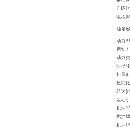
自吸时间
吸程[M
油箱容量
动力
启动
动力
缸径*行
排量[L
压缩
转速[r
发动机
机油容量
燃油
机油