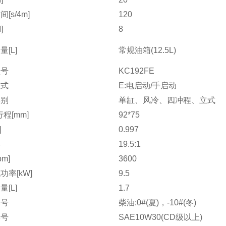
[s/4m]
120
]
8
[L]
常规油箱(12.5L)
型号
KC192FE
方式
E:电启动/手启动
类别
单缸、风冷、四冲程、立式
程[mm]
92*75
]
0.997
比
19.5:1
pm]
3600
功率[kW]
9.5
[L]
1.7
牌号
柴油:0#(夏)，-10#(冬)
牌号
SAE10W30(CD级以上)