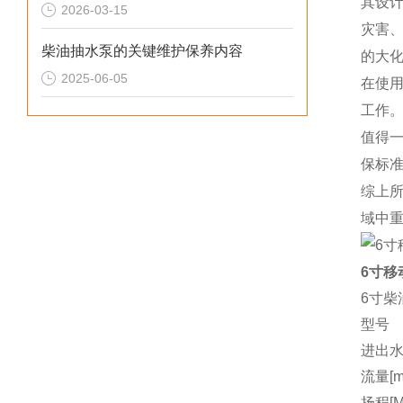
其设
2026-03-15
灾害
柴油抽水泵的关键维护保养内容
的大
2025-06-05
在使
工作
值得
保标
综上
域中
6寸移
6寸柴
型号
进出水
流量[m3
扬程[M