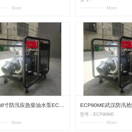
More
More
电启动8寸防汛应急柴油水泵ECP80ME
型号：ECP80ME
More
More