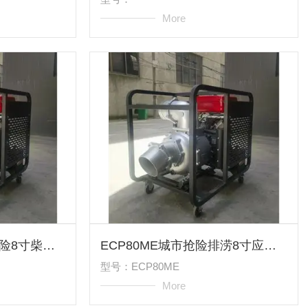
More
ECP80ME武汉防汛抢险8寸柴油应急抽水泵
ECP80ME城市抢险排涝8寸应急柴油机水泵
型号：ECP80ME
More