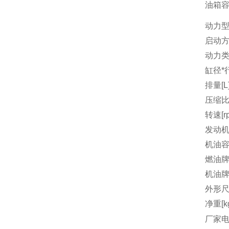
油箱容量
动力
启动
动力
缸径*行
排量[L
压缩
转速[r
发动机
机油容量
燃油
机油
外形尺
净重[k
厂家