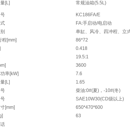
[L]
常规油箱(5.5L)
型号
KC186FA/E
方式
FA:手启动/电启动
类别
单缸、风冷、四冲程、立
程[mm]
86*72
]
0.418
比
19.5:1
pm]
3600
功率[kW]
7.6
[L]
1.65
牌号
柴油:0#(夏)，-10#(冬)
牌号
SAE10W30(CD级以上)
寸[mm]
650*470*600
g]
63
电话