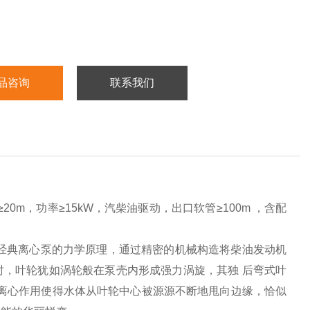
品咨询
联系我们
20m，功率≥15kW，汽柴油驱动，出口软管≥100m ，含配
经典离心泵的力学原理，通过精密的机械构造将柴油发动机
，叶轮犹如涡轮般在泵壳内形成强力涡旋，其独 后弯式叶
离心作用使得水体从叶轮中心被源源不断地甩向边缘，恰似