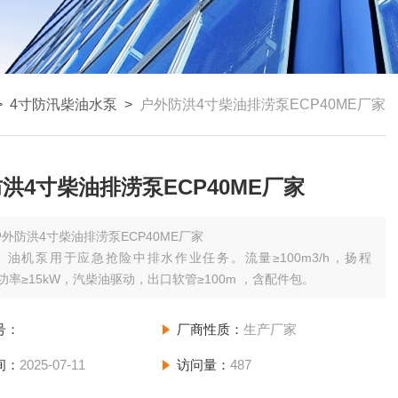
>
4寸防汛柴油水泵
>
户外防洪4寸柴油排涝泵ECP40ME厂家
洪4寸柴油排涝泵ECP40ME厂家
户外防洪4寸柴油排涝泵ECP40ME厂家
）油机泵用于应急抢险中排水作业任务。流量≥100m3/h，扬程
，功率≥15kW，汽柴油驱动，出口软管≥100m ，含配件包。
号：
厂商性质：
生产厂家
间：
2025-07-11
访问量：
487