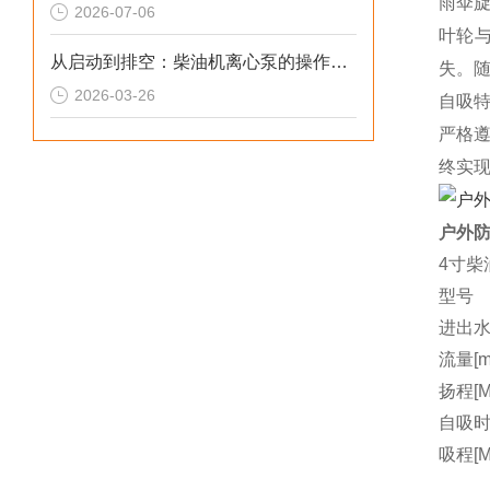
雨伞
2026-07-06
叶轮
从启动到排空：柴油机离心泵的操作规范与技巧
失。
2026-03-26
自吸
严格
终实
户外防
4寸柴
型号
进出水
流量[m3
扬程[M
自吸时间
吸程[M