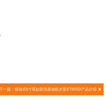
)
下一篇：
移动式6寸双缸防汛柴油机水泵ST60SD产品介绍