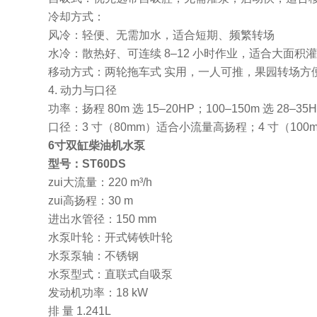
冷却方式：
风冷：轻便、无需加水，适合短期、频繁转场
水冷：散热好、可连续 8–12 小时作业，适合大面积
移动方式：两轮拖车式 实用，一人可推，果园转场方
4. 动力与口径
功率：扬程 80m 选 15–20HP；100–150m 选 28–3
口径：3 寸（80mm）适合小流量高扬程；4 寸（10
6寸双缸柴油机水泵
型号：ST60DS
zui大流量：220 m³/h
zui高扬程：30 m
进出水管径：150 mm
水泵叶轮：开式铸铁叶轮
水泵泵轴：不锈钢
水泵型式：直联式自吸泵
发动机功率：18 kW
排 量 1.241L