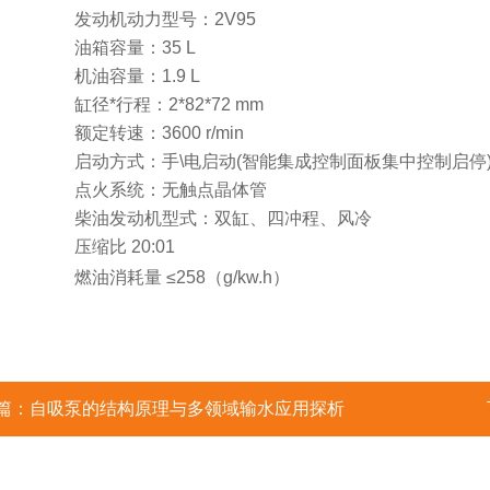
发动机动力型号：2V95
油箱容量：35 L
机油容量：1.9 L
缸径*行程：2*82*72 mm
额定转速：3600 r/min
启动方式：手\电启动(智能集成控制面板集中控制启停
点火系统：无触点晶体管
柴油发动机型式：双缸、四冲程、风冷
压缩比 20:01
燃油消耗量
≤258（g/kw.h）
篇：
自吸泵的结构原理与多领域输水应用探析