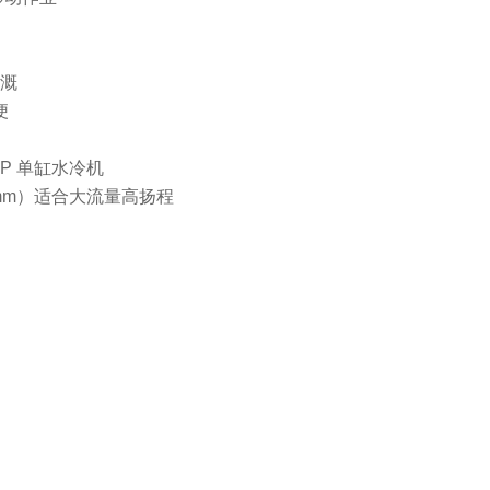
灌溉
便
5HP 单缸水冷机
0mm）适合大流量高扬程