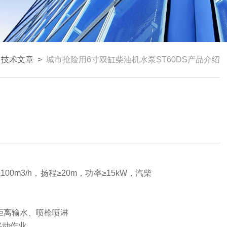
>
技术文章
>
城市抢险用6寸双缸柴油机水泵ST60DS产品介绍
m3/h，扬程≥20m，功率≥15kW，汽柴
远距离输水、喷枪喷淋
移动作业