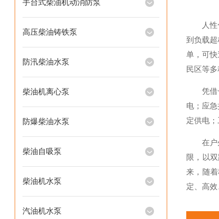
手台式柴油机动消防泵
人性化安
高压柴油铸铁泵
到负载超
单，可快
防汛柴油水泵
民区等多
凭借一机
柴油机离心泵
电；应急
定供电；
防爆柴油水泵
在户外作
柴油自吸泵
限，以双
来，随着
柴油机水泵
定、高效
汽油机水泵