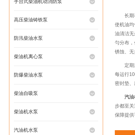
手台式柴油机动消防泵
长期存放
高压柴油铸铁泵
使机油均
油清洁无
防汛柴油水泵
匀分布，
锈蚀、无
柴油机离心泵
定期周期
每运行1
防爆柴油水泵
密封垫、
柴油自吸泵
汽油
步都至关
柴油机水泵
保障提供
汽油机水泵