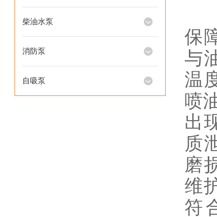
定
柴油水泵
保
消防泵
与
温
自吸泵
喷
出
质
磨
维
符