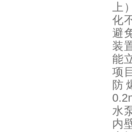
上
化
避
装
能
项
防
0
水
内