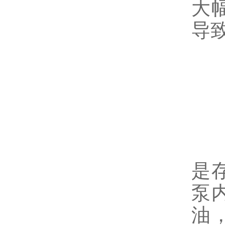
大
导
三
针
是
泵
油