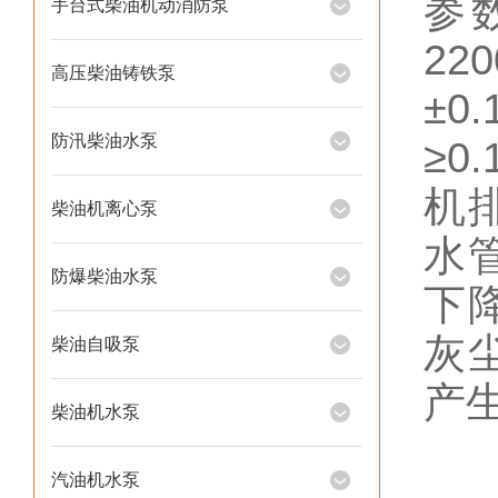
参
手台式柴油机动消防泵
2
高压柴油铸铁泵
±
防汛柴油水泵
≥0
机
柴油机离心泵
水
防爆柴油水泵
下
灰
柴油自吸泵
产
柴油机水泵
二
汽油机水泵