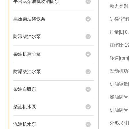
手台式柴油机动消防泵
动力类别
高压柴油铸铁泵
缸径*行程[
排量[L] 0
防汛柴油水泵
压缩比 19
柴油机离心泵
转速[rpm]
发动机功率[
防爆柴油水泵
机油容量[L
柴油自吸泵
燃油牌号 柴
柴油机水泵
机油牌号 
外形尺寸[m
汽油机水泵