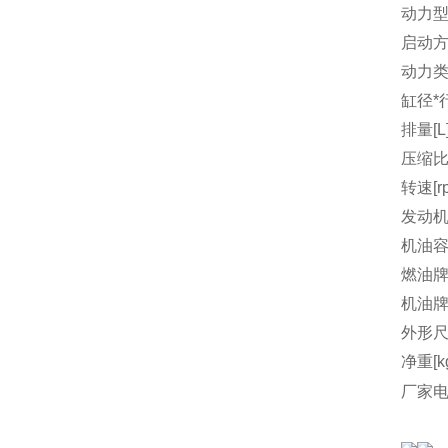
动力
启动
动力
缸径*行
排量[L
压缩
转速[r
发动机
机油容量
燃油
机油
外形尺
净重[k
厂家