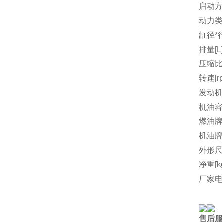
启动
动力
缸径*行
排量[L
压缩
转速[r
发动机
机油容量
燃油
机油
外形尺
净重[k
厂家
售后