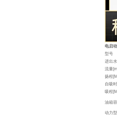
电启动
型号
进出水
流量[m3
扬程[M
自吸时间
吸程[M
油箱容量
动力