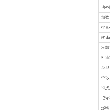
功率
相数
排量c
转速r
冷却
机油
类型
***数
衔接
绝缘
燃料