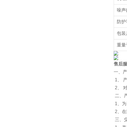
噪声(
防护
包装
重量
售后
一、
1、 
2、
二、
1、为
2、
三、