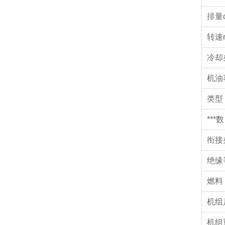
排量c
转速r
冷却
机油
类型
***数
衔接
绝缘
燃料
机组
机组