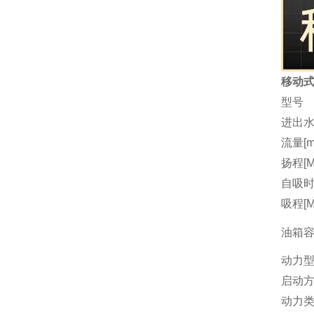
移动式
型号
进出水
流量[m3
扬程[M
自吸时间
吸程[M
油箱容量
动力
启动
动力