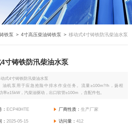
铸铁泵
>
4寸高压柴油铸铁泵
>
移动式4寸铸铁防汛柴油水泵
式4寸铸铁防汛柴油水泵
移动式4寸铸铁防汛柴油水泵
）油机泵用于应急抢险中排水作业任务。流量≥100m?/h，扬程
，功率≥15kW，汽柴油驱动，出口软管≥100m ，含配件包。
号：
ECP40HTE
厂商性质：
生产厂家
间：
2025-05-15
访问量：
412