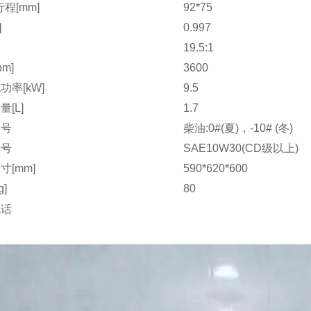
程[mm]
92*75
]
0.997
比
19.5:1
pm]
3600
功率[kW]
9.5
[L]
1.7
牌号
柴油:0#(夏)，-10# (冬)
牌号
SAE10W30(CD级以上)
寸[mm]
590*620*600
g]
80
电话