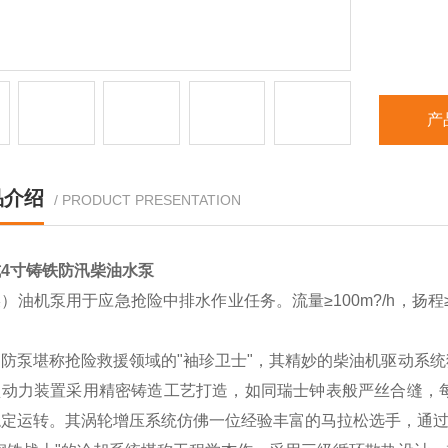
产
品介绍
/ PRODUCT PRESENTATION
4寸铸铁防汛柴油水泵
）油机泵用于应急抢险中排水作业任务。流量≥100m?/h，扬程≥
。
消防泵堪称抢险救援领域的"袖珍卫士"，其精妙的柴油机驱动系
型动力装置采用精密铸造工艺打造，如同瑞士钟表般严丝合缝，每
稳定运转。其涡轮增压系统仿佛一位经验丰富的马拉松选手，通