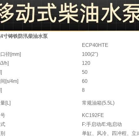
4寸铸铁防汛柴油水泵
ECP40HTE
口径[mm]
100(2")
/h]
120
]
50
[s/4m]
60
]
8
[L]
常规油箱(5.5L)
型号
KC192FE
方式
F:手启动/E:电启动
类别
单缸、风冷、四冲程、立