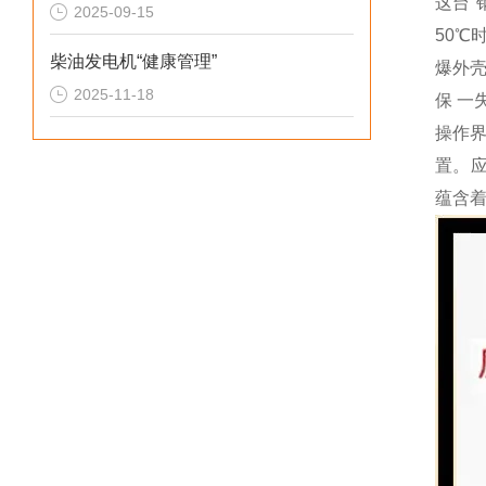
这台
2025-09-15
50
柴油发电机“健康管理”
爆外壳
2025-11-18
保 一
操作
置。应
蕴含着