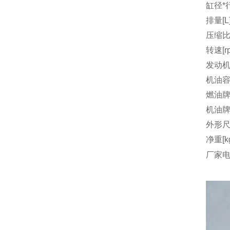
缸径*行
排量[L
压缩
转速[r
发动机
机油容量
燃油
机油
外形尺
净重[k
厂家