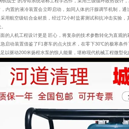
"钢铁战士"的冷却系统堪称工程学杰作，采用三级循环散热设计
℃时，内置的液冷装置会立即启动，如同人体的汗腺调节机制，通
采用航空级铝合金材质，经过72小时盐雾测试和抗冲击实验，其
失。
界面的人机工程设计更是 匠心，将复杂的技术参数转化为直观的
急启动装置借鉴了F1赛车的点火技术，在零下30℃的极寒条件
足以驱动200米扬程水泵的惊人能量，堪称现代机械工程微型化的