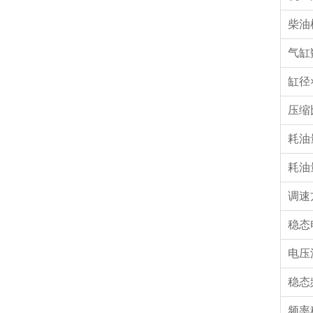
柴油
气缸
缸径×
压
耗油
耗油
调速
稳态
电压
稳态
频率