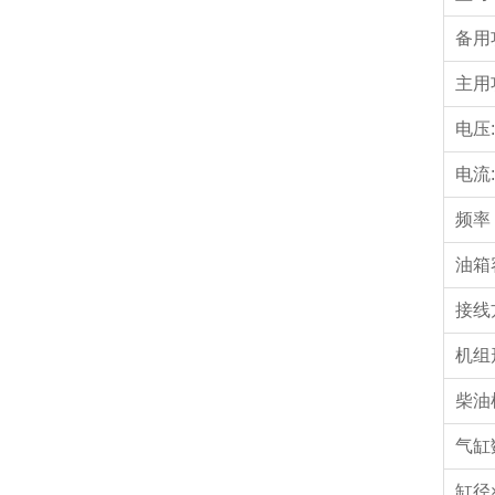
备用
主用
电压:
电流:
频率
油箱
接线
机组
柴油
气缸
缸径×