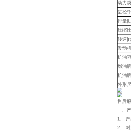
动力
缸径*
排量[L
压缩
转速[r
发动机
机油容
燃油
机油
外形尺
净重[k
售后
一、
1、 
2、 