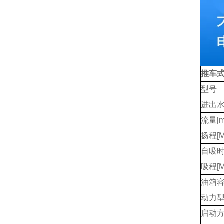
推车
型号
进出水
流量[m
扬程[M
自吸时间
吸程[M
油箱容
动力
启动