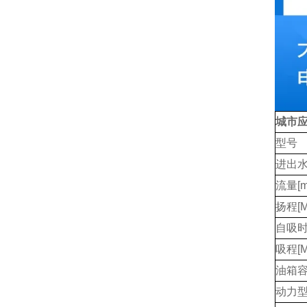
城市
型号
进出水
流量[m
扬程[M
自吸时间
吸程[M
油箱容
动力