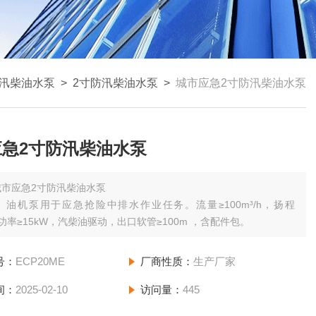
汛柴油水泵
>
2寸防汛柴油水泵
>
城市应急2寸防汛柴油水泵
应急2寸防汛柴油水泵
城市应急2寸防汛柴油水泵
）油机泵用于应急抢险中排水作业任务。流量≥100m³/h，扬程
，功率≥15kW，汽柴油驱动，出口软管≥100m ，含配件包。
号：
ECP20ME
厂商性质：
生产厂家
间：
2025-02-10
访问量：
445