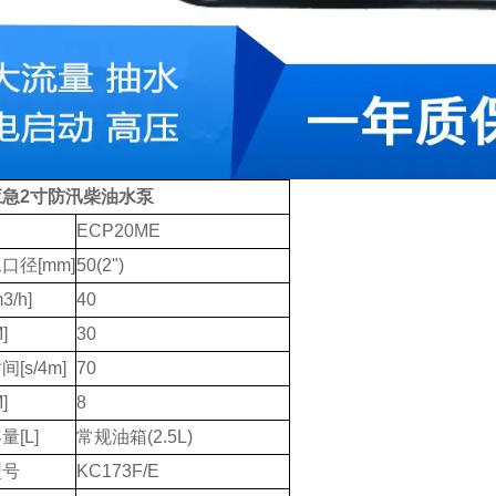
应急2寸防汛柴油水泵
ECP20ME
口径[mm]
50(2")
3/h]
40
]
30
[s/4m]
70
]
8
量[L]
常规油箱(2.5L)
型号
KC173F/E