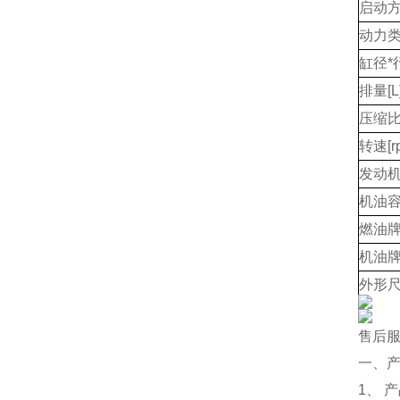
启动
动力
缸径*
排量[L
压缩
转速[r
发动机
机油容
燃油
机油
外形尺
净重[k
售后
一、
1、 