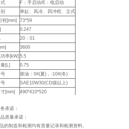
方式
F：手启动/E：电启动
类别
单缸、风冷、四冲程、立式
行程[mm]
73*59
]
0.247
比
20：01
pm]
3600
功率[kW]
5.5
量[L]
0.75
牌号
柴油：0#(夏)，-10#(冬)
牌号
SAE10W30(CD级以上)
寸[mm]
490*410*520
g]
38
服务承诺：
产品质量承诺：
产品的制造和检测均有质量记录和检测资料。