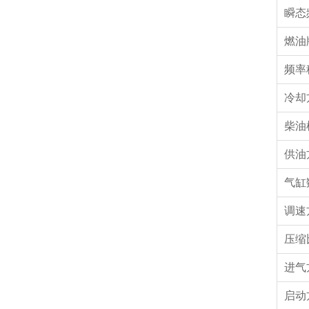
瞬态
燃油
频率
冷却
柴油
供油
气缸
调速
压缩
进气
启动