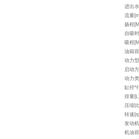
进出水
流量[m3
扬程[M
自吸时间
吸程[M
油箱容量
动力
启动
动力
缸径*行
排量[L
压缩
转速[r
发动机
机油容量