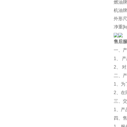
燃油
机油
外形尺
净重[k
售后
一、
1、 
2、 
二、
1、
2、
三、
1、
四、
1、服