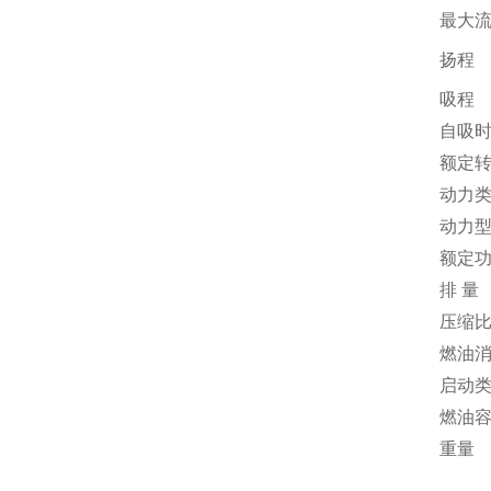
最大
扬程
吸程
自吸
额定
动力
动力
额定
排 量
压缩
燃油
启动
燃油
重量