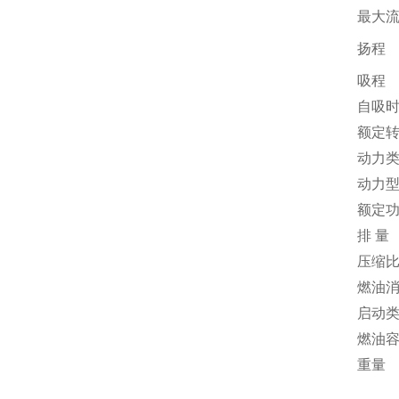
最大
扬程
吸程
自吸
额定
动力
动力
额定
排 量
压缩
燃油
启动
燃油
重量