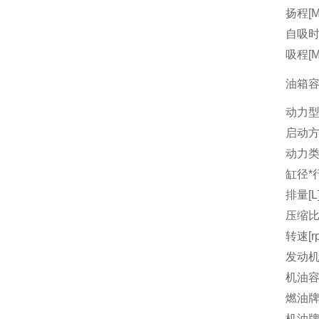
扬程[M
自吸时间
吸程[M
油箱容量
动力
启动
动力
缸径*行
排量[L
压缩
转速[r
发动机
机油容量
燃油
机油