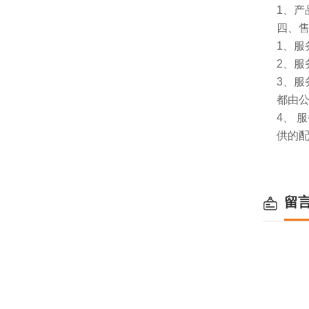
1、
四、
1、服
2、服
3、
都由
4、
供的
留