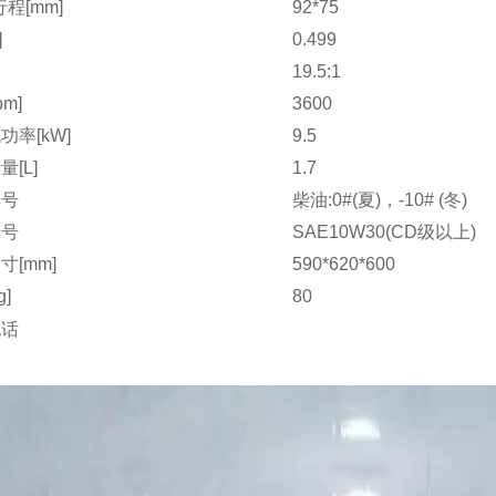
程[mm]
92*75
]
0.499
比
19.5:1
pm]
3600
功率[kW]
9.5
[L]
1.7
牌号
柴油:0#(夏)，-10# (冬)
牌号
SAE10W30(CD级以上)
寸[mm]
590*620*600
g]
80
电话