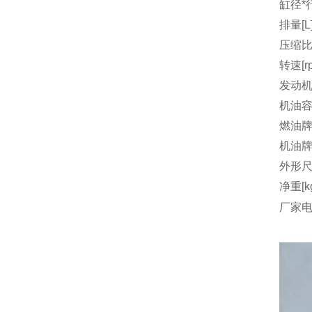
缸径*行
排量[L
压缩
转速[r
发动机
机油容量
燃油
机油
外形尺
净重[k
厂家