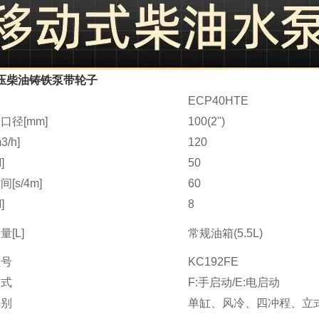
压柴油铸铁泵带轮子
ECP40HTE
口径[mm]
100(2")
/h]
120
]
50
[s/4m]
60
]
8
[L]
常规油箱(5.5L)
型号
KC192FE
方式
F:手启动/E:电启动
类别
单缸、风冷、四冲程、立