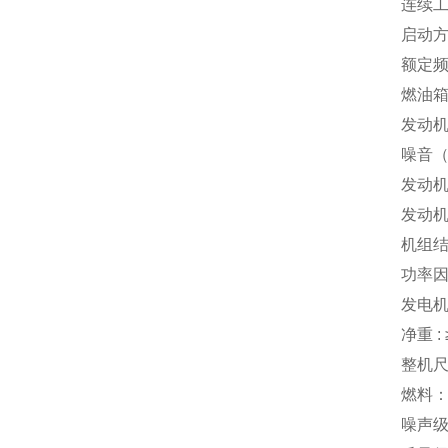
连续工
启动方
额定频
燃油箱
发动机
噪音（
发动机
发动机转
机组结
功率因数
发电机
净重 : 
整机尺寸
燃料：
噪声级(