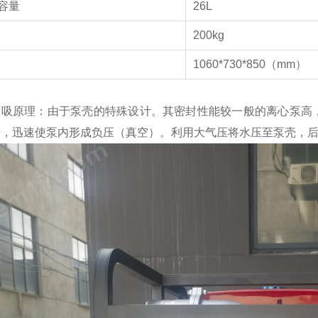
容量
26L
量
200kg
1060*730*850（mm）
自吸原理：由于泵壳的特殊设计。其密封性能较一般的离心泵高
转，迅速使泵内形成负压（真空）。利用大气压将水压至泵壳，