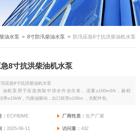
柴油水泵
>
8寸防汛柴油水泵
>
防汛应急8寸抗洪柴油机水泵
应急8寸抗洪柴油机水泵
防汛应急8寸抗洪柴油机水泵
）油机泵用于应急抢险中排水作业任务。流量≥100m3/h，扬程
，功率≥15kW，汽柴油驱动，出口软管≥100m ，含配件包。
号：
ECP80ME
厂商性质：
生产厂家
间：
2025-06-11
访问量：
432