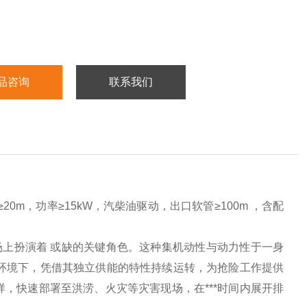
品咨询
联系我们
20m，功率≥15kW，汽柴油驱动，出口软管≥100m ，含配
场上扮演着 或缺的关键角色。这种集机动性与动力性于一身
**环境下，凭借其独立供能的特性持续运转，为抢险工作提供
样，快速部署至洪涝、火灾等灾害现场，在***时间内展开排