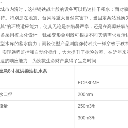
业。
对城市内涝时，这些钢铁战士般的设备可以迅速排干积水；面对森
支持。特别是在地震、台风等重大自然灾害中，当固定泵站瘫痪失
。其*的环境适应能力，使其无论是在酷暑严寒，还是在高原缺氧
设备采用模块化设计，犹如变形金刚般可根据不同灾情需求灵活
小型水库的蓄水能力；而轻便型产品则能像特种兵一样穿梭于狭窄
"，实现远程监控和自动化操作，大大提升了抢险效率。在近年来
快速的响应能力，为挽救生命财产赢得了宝贵时间
应急8寸抗洪柴油机水泵
号
ECP80ME
水口径
200mm
流量
250m3/h
300m3/h