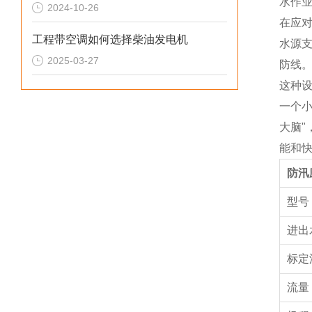
水作
2024-10-26
在应
工程带空调如何选择柴油发电机
水源
2025-03-27
防线
这种
一个
大脑
能和
防汛
型
进出
标定
流量