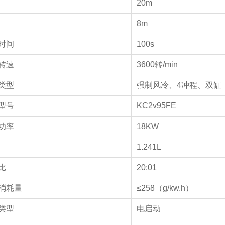
20m
8m
时间
100s
转速
3600转/min
类型
强制风冷、4冲程、双缸
型号
KC2v95FE
功率
18KW
1.241L
比
20:01
消耗量
≤258（g/kw.h）
类型
电启动