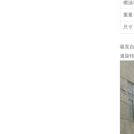
燃油
重
尺寸
吸泵
速旋