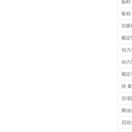
扬程
吸程
自吸
额定
动力
动力
额定
排 量
压缩
燃油
启动