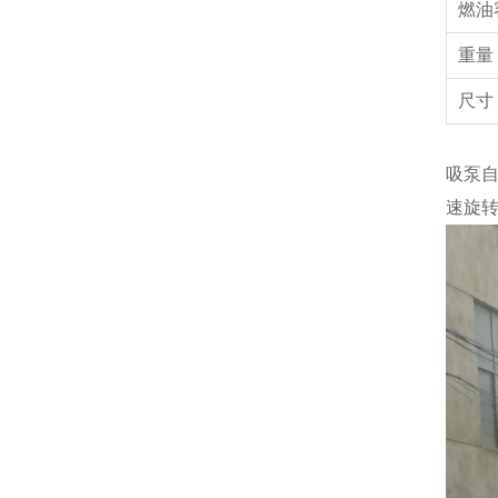
燃油
重
尺寸
吸泵
速旋