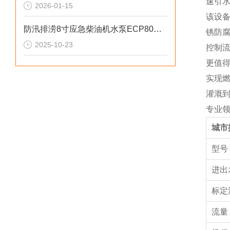
速引水
2026-01-15
该设
防汛排涝8寸应急柴油机水泵ECP80ME参数
锈防
2025-10-23
控制
更值
实现
灌溉
专业
城市
型
进出
标定
流量