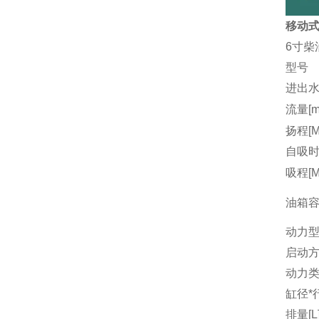
移动式
6寸柴
型号
进出水
流量[m3
扬程[M
自吸时间
吸程[M
油箱容量
动力
启动
动力
缸径*行
排量[L