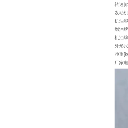
转速[r
发动机
机油容量
燃油
机油
外形尺
净重[k
厂家