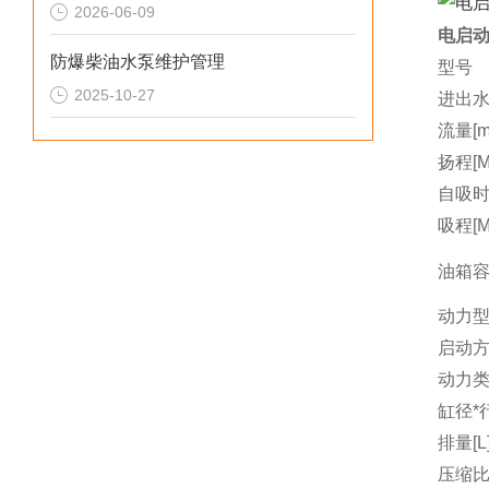
2026-06-09
电启动
防爆柴油水泵维护管理
型号
2025-10-27
进出水
流量[m3
扬程[M
自吸时间
吸程[M
油箱容量
动力
启动
动力
缸径*行
排量[L
压缩