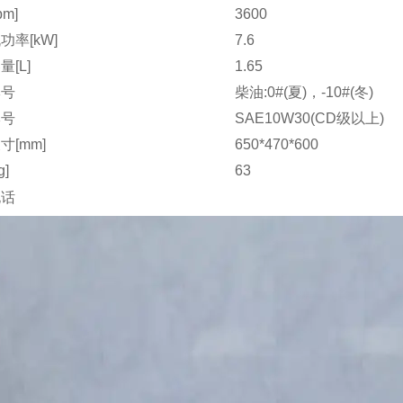
pm]
3600
功率[kW]
7.6
[L]
1.65
牌号
柴油:0#(夏)，-10#(冬)
牌号
SAE10W30(CD级以上)
寸[mm]
650*470*600
g]
63
电话