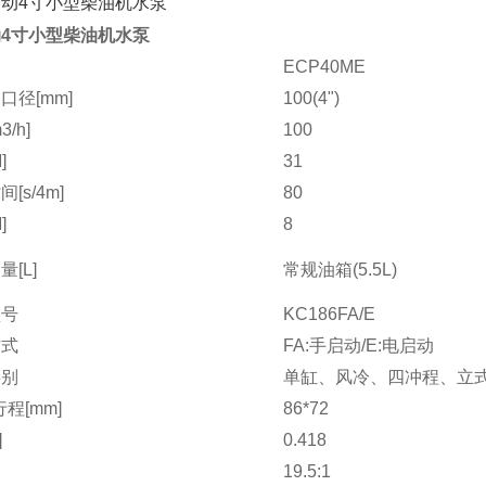
4寸小型柴油机水泵
ECP40ME
口径[mm]
100(4")
/h]
100
]
31
[s/4m]
80
]
8
[L]
常规油箱(5.5L)
型号
KC186FA/E
方式
FA:手启动/E:电启动
类别
单缸、风冷、四冲程、立
程[mm]
86*72
]
0.418
比
19.5:1