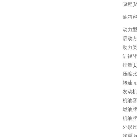
吸程[M
油箱容量
动力
启动
动力
缸径*行
排量[L
压缩
转速[r
发动机
机油容量
燃油
机油
外形尺
净重[k