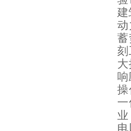
建
动
蓄
刻
大
响
操
一
业
电