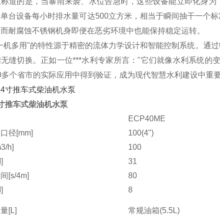
人称道的是，当暴雨来袭、水位告急时，这些设备能立即化身为"
，单台设备每小时排水量可达500立方米，相当于瞬间抽干一个
，而耐腐蚀不锈钢机身即便在恶劣环境中也能保持稳定运转。
"一机多用"的特性源于精密的流体力学设计和智能控制系统。通
无缝切换。正如一位***水利专家所言："它们就像水利系统的
0多个省市的实际应用中得到验证，成为现代智慧水利建设中重
寸推车式柴油机水泵
ECP40ME
口径[mm]
100(4")
/h]
100
]
31
[s/4m]
80
]
8
[L]
常规油箱(5.5L)