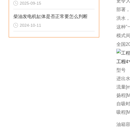
更令
2025-09-15
部署
柴油发电机缸体是否正常要怎么判断
洪水
2024-10-11
这种
模式间
全国2
工程4
型号
进出水
流量[m3
扬程[M
自吸时间
吸程[M
油箱容量