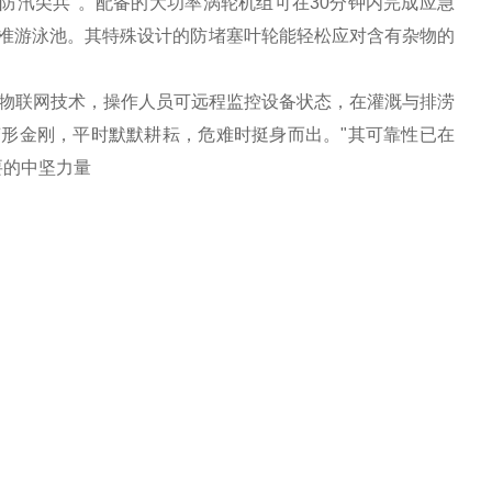
防汛尖兵"。配备的大功率涡轮机组可在30分钟内完成应急
标准游泳池。其特殊设计的防堵塞叶轮能轻松应对含有杂物的
过物联网技术，操作人员可远程监控设备状态，在灌溉与排涝
变形金刚，平时默默耕耘，危难时挺身而出。"其可靠性已在
要的中坚力量