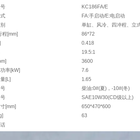
型号
KC186FA/E
方式
FA:手启动/E:电启动
类别
单缸、风冷、四冲程、立
程[mm]
86*72
]
0.418
比
19.5:1
pm]
3600
功率[kW]
7.6
[L]
1.65
牌号
柴油:0#(夏)，-10#(冬)
牌号
SAE10W30(CD级以上)
寸[mm]
650*470*600
g]
63
电话