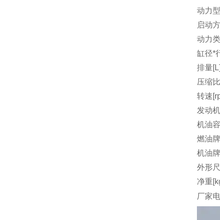
动力
启动
动力
缸径*行
排量[L
压缩
转速[r
发动机
机油容量
燃油
机油
外形尺
净重[k
厂家