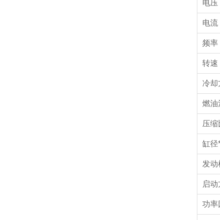
电压 
电流 
频率 
转速 (
冷却
燃油消
压
缸径*
发动
启动
功率