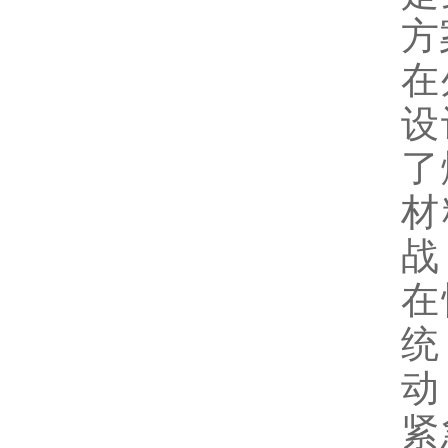
方
在
设
了
材
战
在
统
动
紧