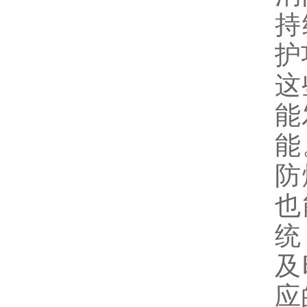
持
护
这
能
能
防
也
统
及
应