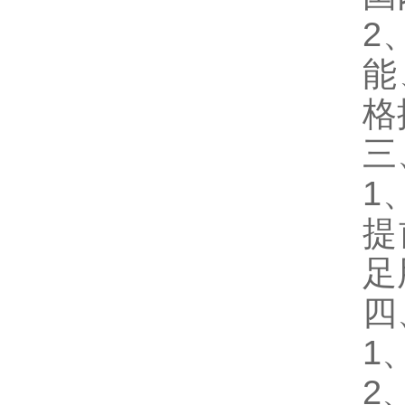
2
能
格
三
1
提
足
四
1
2