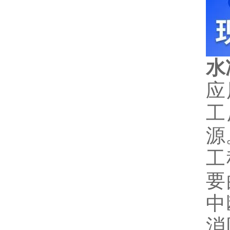
水
应
工
源
工
要
中
消