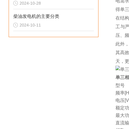
电需
2024-10-28
得单
柴油发电机的主要分类
在结
2024-10-11
工与
压、
此外，
其高
天，
单三相
型号
频率[H
电压[V
额定功
最大功
直流