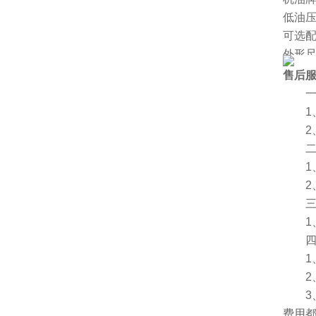
低油
可选
外形尺
净重[k
售后
厂家
一、
1、
2、
二、
1、
2、
三、
1、
四、
1、服
2、
3、
费用