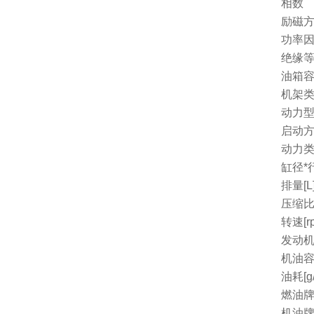
相数
励磁
功率因
绝缘
油箱容量
机架
动力
启动
动力
缸径*行
排量[L
压缩
转速[r
发动机
机油容量
油耗[g/
燃油
机油