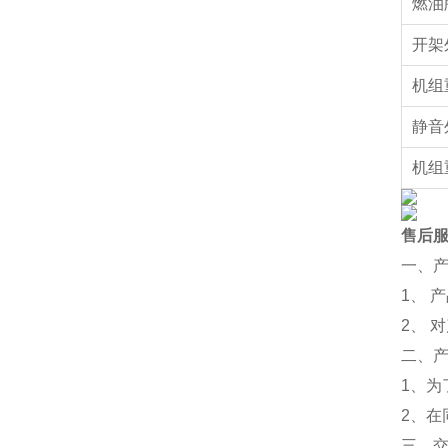
燃油
开架
机组
静音
机组
售后
一、
1、 
2、 
二、
1、为
2、
三、