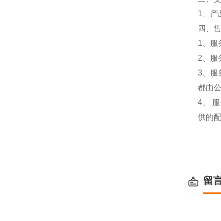
1、
四、
1、服
2、服
3、
都由
4、
供的
留