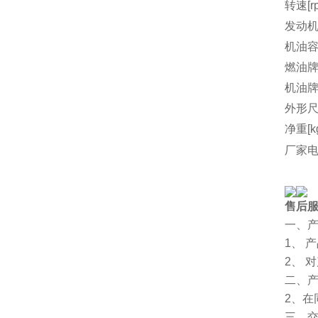
转速[r
发动机
机油容量
燃油
机油
外形尺
净重[k
厂家
售后
一、
1、 
2、 
二、
2、
三、