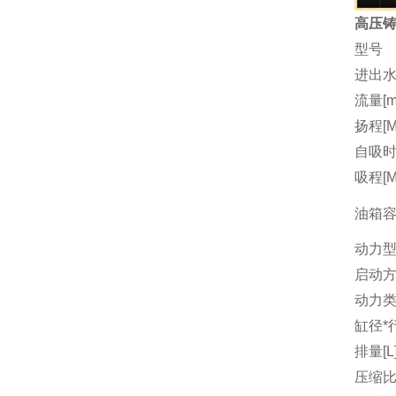
高压铸
型号
进出水
流量[m3
扬程[M
自吸时间
吸程[M
油箱容量
动力
启动
动力
缸径*行
排量[L
压缩