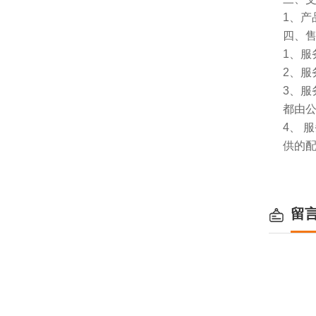
1、
四、
1、服
2、服
3、
都由
4、
供的
留