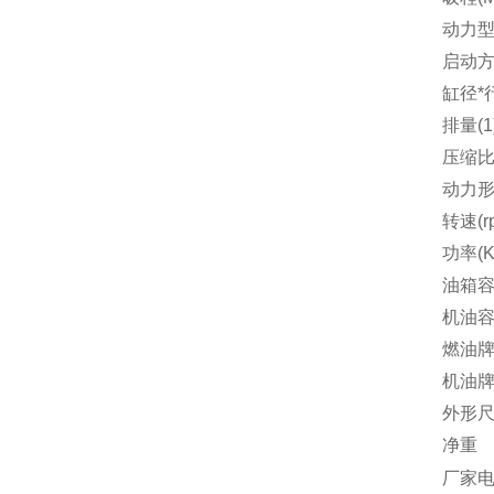
动力
启动
缸径*
排量(1
压缩
动力
转速(r
功率(K
油箱容
机油容
燃油
机油
外形
净重
厂家