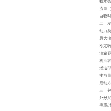
吸水扬
流量（m
自吸时
二、
动力
最大输
额定转
油箱容
机油容
燃油型
排放量(
启动
三、
外形尺寸
毛重/净