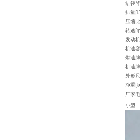
缸径*行
排量[L
压缩
转速[r
发动机
机油容量
燃油
机油
外形尺
净重[k
厂家
小型