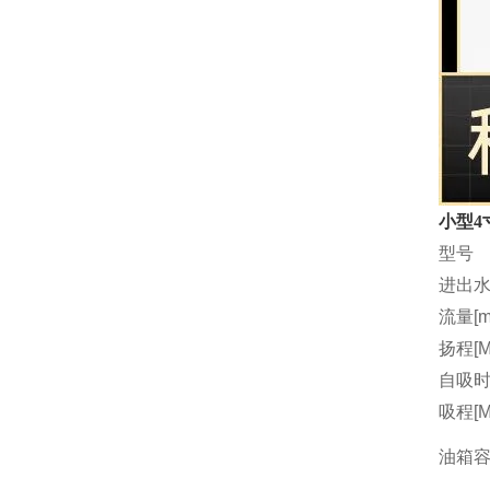
小型4
型号
进出水
流量[m3
扬程[M
自吸时间
吸程[M
油箱容量