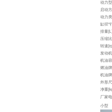
动力
启动
动力
缸径*行
排量[L
压缩
转速[r
发动机
机油容量
燃油
机油
外形尺
净重[k
厂家
小型