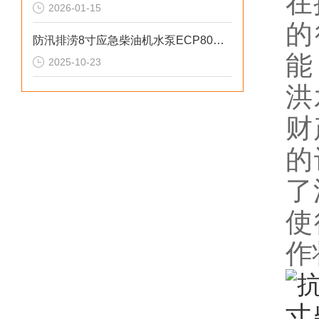
在
2026-01-15
的
防汛排涝8寸应急柴油机水泵ECP80ME参数
能
2025-10-23
洪
财
的
了
使
作