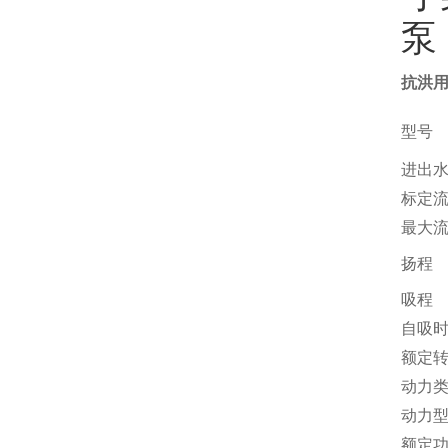
抗洪用
型号
进出
标定
最大
扬程
吸程
自吸
额定
动力
动力
额定