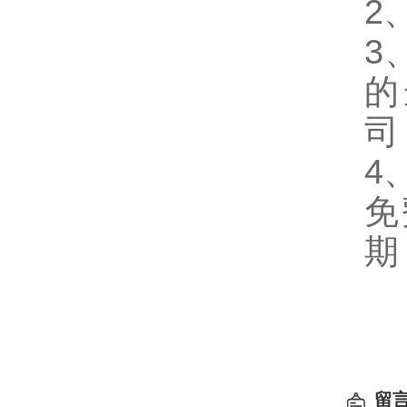
2
3
的
司
4
免
期
留