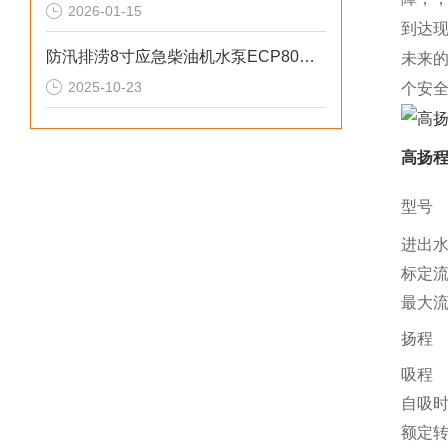
2026-01-15
到达
防汛排涝8寸应急柴油机水泵ECP80ME参数
未来
2025-10-23
个安
高扬
型号
进出
标定
最大
扬程
吸程
自吸
额定