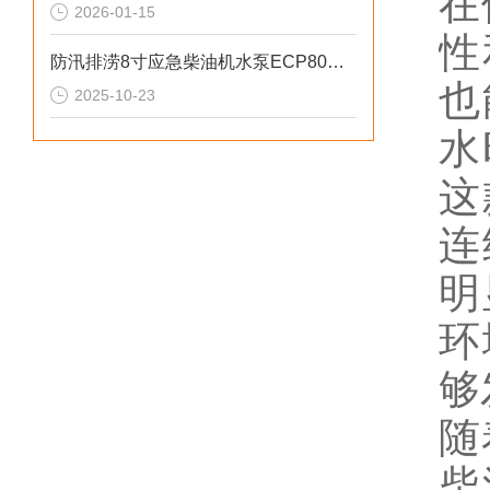
在
2026-01-15
性
防汛排涝8寸应急柴油机水泵ECP80ME参数
也
2025-10-23
水
这
连
明
环
够
随
柴