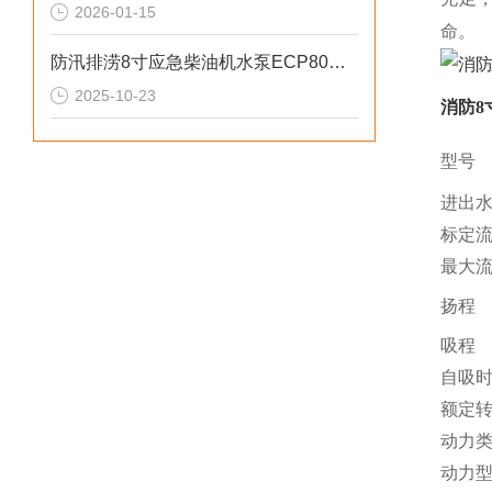
2026-01-15
命。
防汛排涝8寸应急柴油机水泵ECP80ME参数
2025-10-23
消防
8
型号
进出
标定
最大
扬程
吸程
自吸
额定
动力
动力