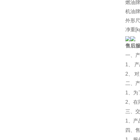
燃油
机油
外形尺
净重[k
售后
一、
1、 
2、 
二、
1、
2、
三、
1、
四、
1、服