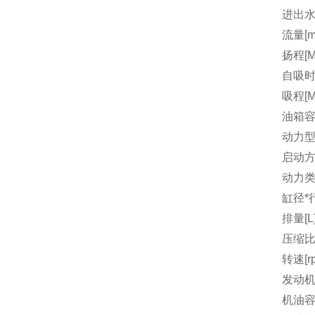
进出水
流量[m3
扬程[M
自吸时间
吸程[M
油箱容量
动力
启动
动力
缸径*行
排量[L
压缩
转速[r
发动机
机油容量