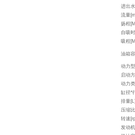
进出水
流量[m3
扬程[M
自吸时间
吸程[M
油箱容量
动力
启动
动力
缸径*行
排量[L
压缩
转速[r
发动机