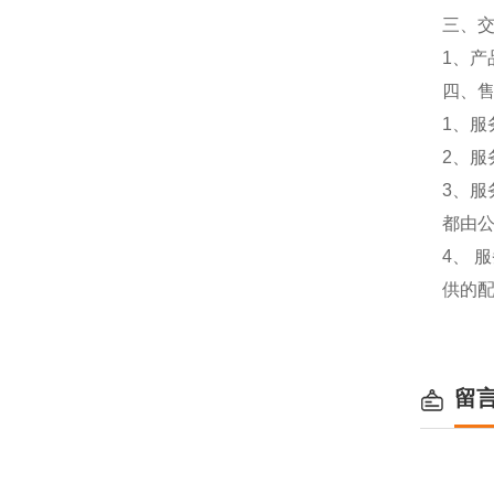
三、
1、
四、
1、服
2、服
3、
都由
4、
供的
留