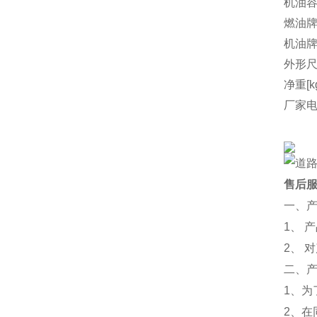
机油容量
燃油
机油
外形尺
净重[k
厂家
售后
一、
1、 
2、 
二、
1、
2、