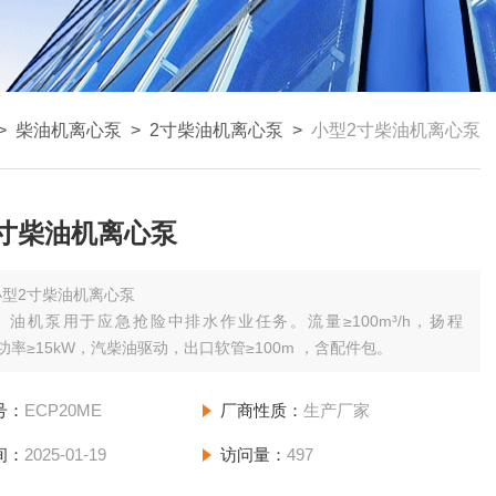
>
柴油机离心泵
>
2寸柴油机离心泵
>
小型2寸柴油机离心泵
寸柴油机离心泵
小型2寸柴油机离心泵
）油机泵用于应急抢险中排水作业任务。流量≥100m³/h，扬程
，功率≥15kW，汽柴油驱动，出口软管≥100m ，含配件包。
号：
ECP20ME
厂商性质：
生产厂家
间：
2025-01-19
访问量：
497