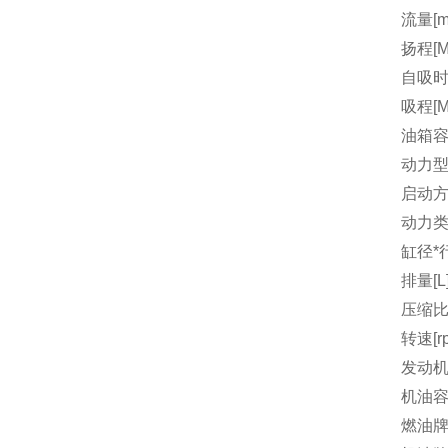
流量[m3
扬程[M
自吸时间
吸程[M
油箱容量
动力
启动
动力
缸径*行
排量[L
压缩
转速[r
发动机
机油容量
燃油