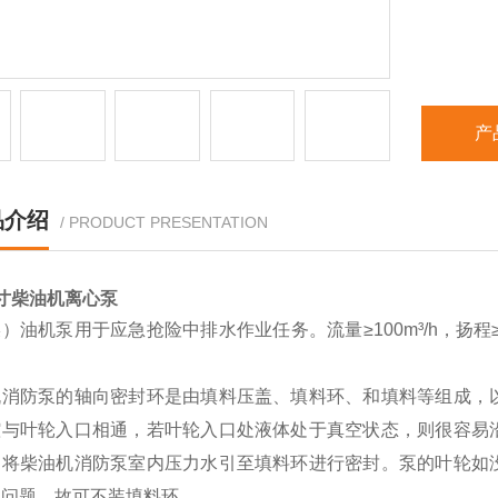
产
品介绍
/ PRODUCT PRESENTATION
寸柴油机离心泵
）油机泵用于应急抢险中排水作业任务。流量≥100m³/h，扬程≥
。
机消防泵的轴向密封环是由填料压盖、填料环、和填料等组成，
腔与叶轮入口相通，若叶轮入口处液体处于真空状态，则很容易
，将柴油机消防泵室内压力水引至填料环进行密封。泵的叶轮如
气问题，故可不装填料环