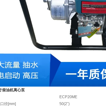
寸柴油机离心泵
ECP20ME
口径[mm]
50(2")