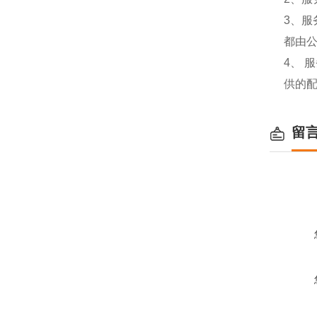
3、
都由
4、
供的
留