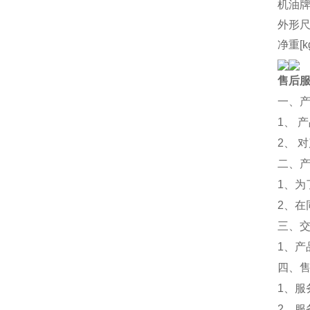
机油
外形尺
净重[k
售后
一、
1、 
2、 
二、
1、
2、
三、
1、
四、
1、服
2、服