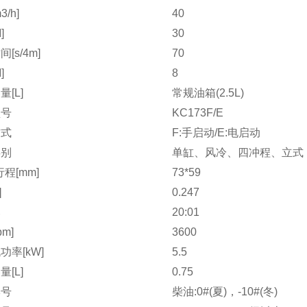
/h]
40
]
30
[s/4m]
70
]
8
[L]
常规油箱(2.5L)
型号
KC173F/E
方式
F:手启动/E:电启动
类别
单缸、风冷、四冲程、立式
程[mm]
73*59
]
0.247
比
20:01
pm]
3600
功率[kW]
5.5
[L]
0.75
牌号
柴油:0#(夏)，-10#(冬)