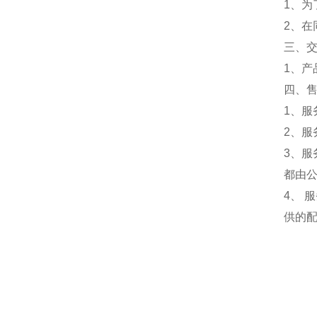
1、
2、
三、
1、
四、
1、服
2、服
3、
都由
4、
供的