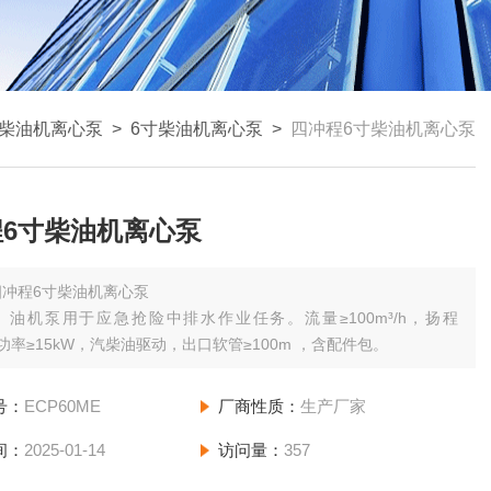
柴油机离心泵
>
6寸柴油机离心泵
>
四冲程6寸柴油机离心泵
程6寸柴油机离心泵
四冲程6寸柴油机离心泵
）油机泵用于应急抢险中排水作业任务。流量≥100m³/h，扬程
，功率≥15kW，汽柴油驱动，出口软管≥100m ，含配件包。
号：
ECP60ME
厂商性质：
生产厂家
间：
2025-01-14
访问量：
357