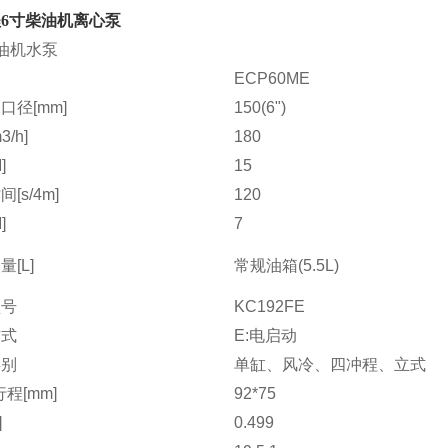
6寸柴油机离心泵
油机水泵
ECP60ME
口径[mm]
150(6")
/h]
180
]
15
[s/4m]
120
]
7
[L]
常规油箱(5.5L)
型号
KC192FE
方式
E:电启动
类别
单缸、风冷、四冲程、立式
程[mm]
92*75
]
0.499