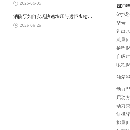
2025-06-05
四冲程
6寸柴
消防泵如何实现快速增压与远距离输水？
型号
2025-06-25
进出水
流量[m3
扬程[M
自吸时间
吸程[M
油箱容量
动力
启动
动力
缸径*行
排量[L