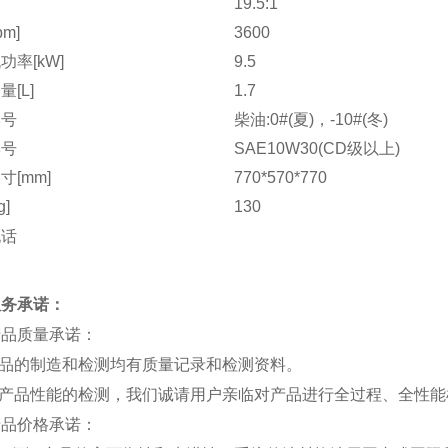
比
19.5:1
pm]
3600
功率[kW]
9.5
[L]
1.7
牌号
柴油:0#(夏)，-10#(冬)
牌号
SAE10W30(CD级以上)
寸[mm]
770*570*770
g]
130
电话
服务承诺：
产品质量承诺：
产品的制造和检测均有质量记录和检测资料。
对产品性能的检测，我们诚请用户亲临对产品进行全过程、全性
产品价格承诺：