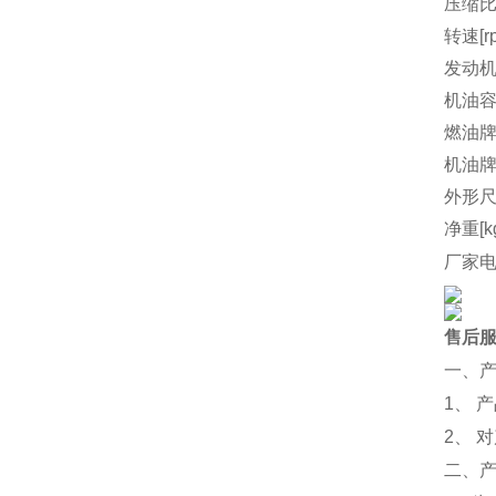
压缩
转速[r
发动机
机油容量
燃油
机油
外形尺
净重[k
厂家
售后
一、
1、 
2、 
二、