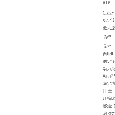
型号
进出
标定
最大
扬程
吸程
自吸
额定
动力
动力
额定
排 量
压缩
燃油
启动